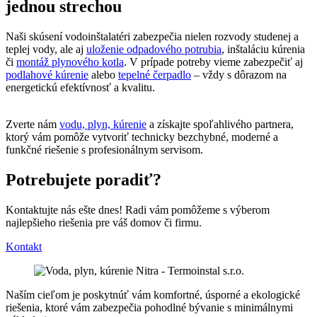
jednou strechou
Naši skúsení vodoinštalatéri zabezpečia nielen rozvody studenej a
teplej vody, ale aj
uloženie odpadového potrubia
, inštaláciu kúrenia
či
montáž plynového kotla
. V prípade potreby vieme zabezpečiť aj
podlahové kúrenie
alebo
tepelné čerpadlo
– vždy s dôrazom na
energetickú efektívnosť a kvalitu.
Zverte nám
vodu, plyn, kúrenie
a získajte spoľahlivého partnera,
ktorý vám pomôže vytvoriť technicky bezchybné, moderné a
funkčné riešenie s profesionálnym servisom.
Potrebujete poradiť?
Kontaktujte nás ešte dnes! Radi vám pomôžeme s výberom
najlepšieho riešenia pre váš domov či firmu.
Kontakt
Naším cieľom je poskytnúť vám komfortné, úsporné a ekologické
riešenia, ktoré vám zabezpečia pohodlné bývanie s minimálnymi