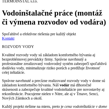
TERMOINSTAL s.r.o.
Vodoinštalačné práce (montáž
či výmena rozvodov od vodára)
Spoľahlivé a efektívne riešenia pre každý objekt
Kontakt
ROZVODY VODY
Kvalitné rozvody vody sú základom komfortného bývania aj
bezproblémovej prevádzky firmy. Správne navrhnutý a
profesionálne zrealizovaný vodovodný systém zabezpečí spoľahlivú
dodávku vody, minimalizuje riziko porúch a predlžuje životnosť
celej inštalácie.
Správne navrhnuté a precízne realizované rozvody vody v dome sú
základom komfortného bývania. Náš
vodár
má dlhoročné
skúsenosti a zabezpečuje kvalitné vodoinštalácie pre novostavby aj
rekonštrukcie. Pracujeme nielen v Nitre, ale aj v Trnave, Senci,
Nových Zámkoch a okolí.
Každý projekt riešime na mieru, preto je
cena vodoinštalácie v dome